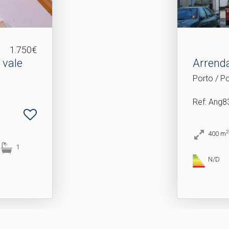
1.750€
 vale
Arrend
Porto / P
Ref
: Ang8
2
400
m
1
N/D