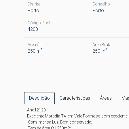
Distrito
Concelho
Porto
Porto
Código Postal
4200
Área Útil
Área Bruta
2
2
250 m
250 m
Descrição
Características
Áreas
Ma
Ang12120-

Excelente Moradia T4  em Vale Formoso com excelente e
 Com imensa Luz; Bem conservada;

 Tem de área útil 250m2;
