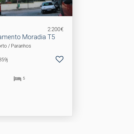
2.200€
amento Moradia T5
orto / Paranhos
359j
5