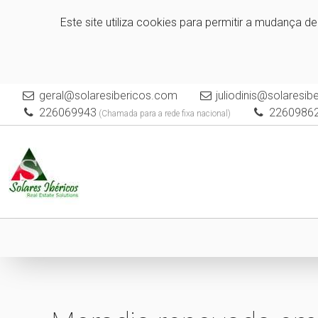
Este site utiliza cookies para permitir a mudança d
geral@solaresibericos.com
juliodinis@solaresi
226069943
2260986
(Chamada para a rede fixa nacional)