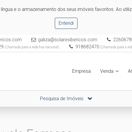
e língua e o armazenamento dos seus imóveis favoritos. Ao utili
Entendi
bericos.com
galiza@solaresibericos.com
2260678
29
918682470
(Chamada para a rede fixa nacional)
(Chamada para a red
Empresa
Venda
A
Pesquisa de Imóveis