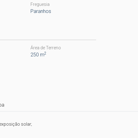
Freguesia
Paranhos
Área de Terreno
2
250 m
pa
xposição solar;
