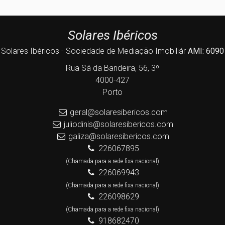
Solares Ibéricos
Solares Ibéricos - Sociedade de Mediação Imobiliár
AMI: 6090
Rua Sá da Bandeira, 56, 3º
4000-427
Porto
geral@solaresibericos.com
juliodinis@solaresibericos.com
galiza@solaresibericos.com
226067895
(Chamada para a rede fixa nacional)
226069943
(Chamada para a rede fixa nacional)
226098629
(Chamada para a rede fixa nacional)
918682470