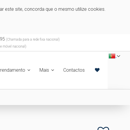
zar este site, concorda que o mesmo utilize cookies.
95
(Chamada para a rede fixa nacional)
e móvel nacional)
rrendamento
Mais
Contactos