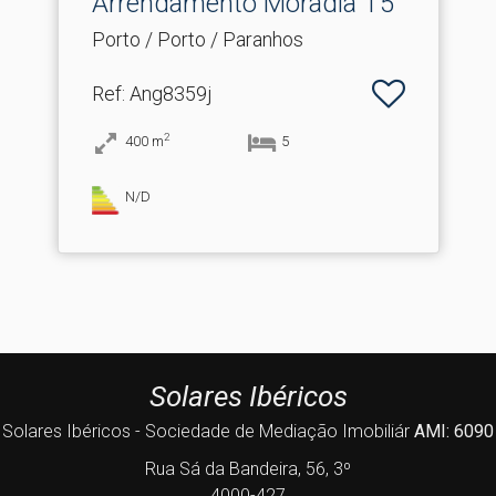
Arrendamento Moradia T5
Porto / Porto / Paranhos
Ref
: Ang8359j
2
400
m
5
N/D
Solares Ibéricos
Solares Ibéricos - Sociedade de Mediação Imobiliár
AMI: 6090
Rua Sá da Bandeira, 56, 3º
4000-427