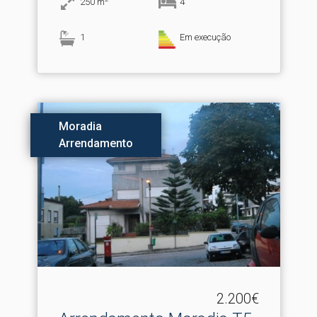
250
m
4
1
Em execução
Moradia
Arrendamento
2.200€