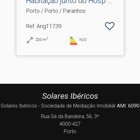
Habitação junto do Hosp .​..
Porto / Porto / Paranhos
Ref
: Ang11739
2
230
m
N/D
Solares Ibéricos
Solares Ibéricos - Sociedade de Mediação Imobiliár
AMI: 6090
Rua Sá da Bandeira, 56, 3º
4000-427
Porto