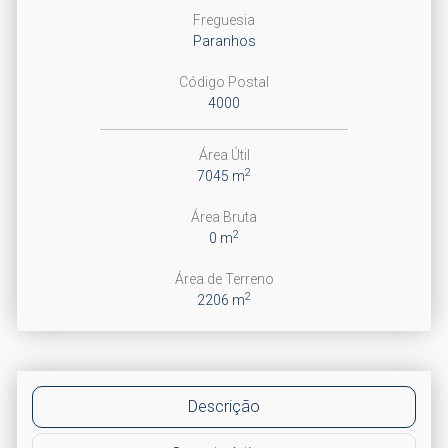
Freguesia
Paranhos
Código Postal
4000
Área Útil
2
7045 m
Área Bruta
2
0 m
Área de Terreno
2
2206 m
Descrição