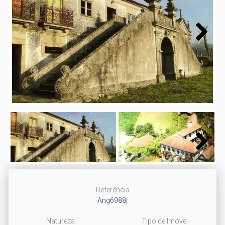
Next
Next
Referência
Ang6988j
Natureza
Tipo de Imóvel