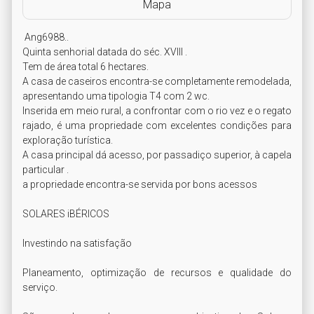
Mapa
 Ang6988..

Quinta senhorial datada do séc. XVIII . 

Tem de área total 6 hectares.

A casa de caseiros encontra-se completamente remodelada, 
apresentando uma tipologia T4 com 2 wc. 

Inserida em meio rural, a confrontar com o rio vez e o regato 
rajado, é uma propriedade com excelentes condições para 
exploração turística. 

A casa principal dá acesso, por passadiço superior, à capela 
particular . 

a propriedade encontra-se servida por bons acessos

SOLARES iBÉRICOS

Investindo na satisfação

Planeamento, optimização de recursos e qualidade do 
serviço.
