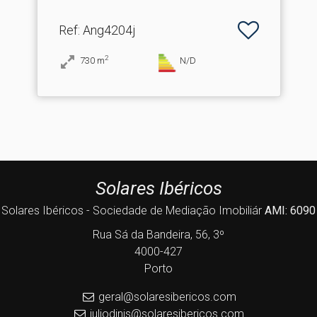
Ref
: Ang4204j
2
730
m
N/D
Solares Ibéricos
Solares Ibéricos - Sociedade de Mediação Imobiliár
AMI: 6090
Rua Sá da Bandeira, 56, 3º
4000-427
Porto
geral@solaresibericos.com
juliodinis@solaresibericos.com