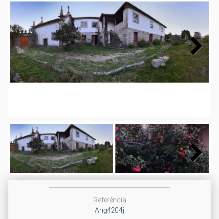
Next
Next
Referência
Ang4204j