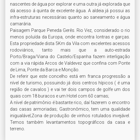
nascentes de água por explorar e uma outra já explorada que 
dá acesso á quinta de excelente água. A aldeia já possui as 
infra-estruturas necessárias quanto ao saneamento e água 
camarária. 

Paisagem Parque Peneda Gerês. Rio Vez, considerado o rio 
menos poluída da Europa, onde encontra lontras e garças. 
Esta propriedade dista 5Km da Vila com excelentes acessos 
rodoviários, tanto mais que a auto-estrada 
Porto/Braga/Viana do Castelo/Espanha fazem interligação 
com a via rápida Arcos de Valdevez que confina com Ponte 
de Lima, Ponte da Barca e Monção. 

De referir que este concelho está em franca progressão a 
nível de turismo, possuindo já dois centros hípicos ( é uma 
região de cavalos ) e vai ter dois campos de golfe um dos 
quais com 18 buracos e um Hotel com 60 camas; 

A nível de patrimônio é bastante rico, daí fazerem o encontro 
das casas armoriadas; Gastronômico, tem uma qualidade 
inigualável;Zona de produção de vinhos rotulados invejável. 
Temos também levantamentos topográficos da casa e 
terreno.