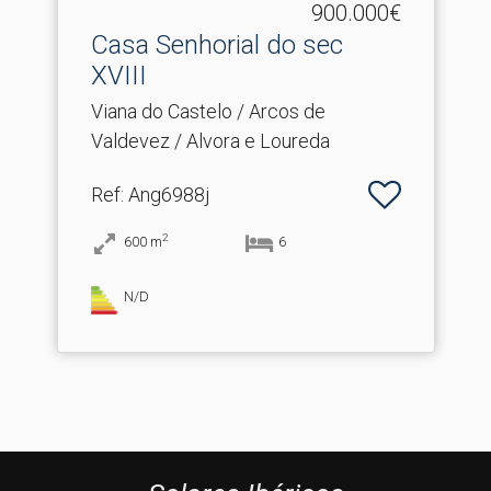
900.000€
Casa Senhorial do sec
XVIII
Viana do Castelo / Arcos de
Valdevez / Alvora e Loureda
Ref
: Ang6988j
2
600
m
6
N/D