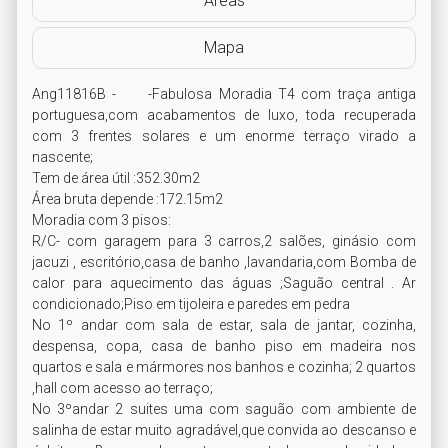
Áreas
Mapa
Ang11816B -     -Fabulosa Moradia T4 com traça antiga 
portuguesa,com acabamentos de luxo, toda recuperada 
com 3 frentes solares e um enorme terraço virado a 
nascente;

Tem de área útil :352.30m2

Área bruta depende :172.15m2 

Moradia com 3 pisos:

R/C- com garagem para 3 carros,2 salões, ginásio com 
jacuzi , escritório,casa de banho ,lavandaria,com Bomba de 
calor para aquecimento das águas ;Saguão central . Ar 
condicionado;Piso em tijoleira e paredes em pedra

No 1º andar com sala de estar, sala de jantar, cozinha, 
despensa, copa, casa de banho piso em madeira nos 
quartos e sala e mármores nos banhos e cozinha; 2 quartos 
,hall com acesso ao terraço;

No 3ºandar 2 suites uma com saguão com ambiente de 
salinha de estar muito agradável,que convida ao descanso e 