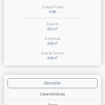
Código Postal
4780
Área Útil
2
352 m
Área Bruta
2
428 m
Área de Terreno
2
428 m
Descrição
Características