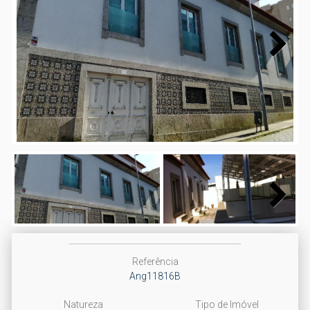
Next
Next
Referência
Ang11816B
Natureza
Tipo de Imóvel