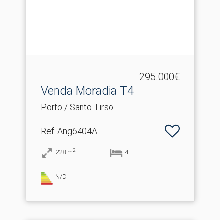
295.000€
Venda Moradia T4
Porto / Santo Tirso
Ref
: Ang6404A
2
228
m
4
N/D