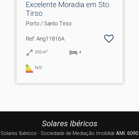
Excelente Moradia em Sto
Tirso
Porto / Santo Tirso
Ref
: Ang11816A
2
352
m
4
N/D
Solares Ibéricos
Solares Ibéricos - Sociedade de Mediação Imobiliár
AMI: 6090