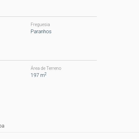
Freguesia
Paranhos
Área de Terreno
2
197 m
pa