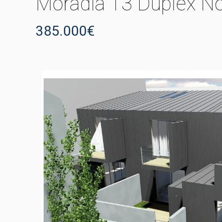
Moradia T3 Duplex No
385.000€