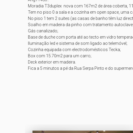
Moradia T3duplex  nova com 167m2 de área coberta, 11m2 
Tem no piso 0 a sala e a cozinha em open space, uma ca
No piso 1 tem 2 suites (as casas de banho têm luz direc
Soalho em madeira da pinho com tratamento autoclave e 
Gás canalizado; 

Base de duche com porta até ao tecto em vidro temperad
Iluminação led e sistema de som ligado ao telemóvel; 

Cozinha equipada com electrodomésticos Tecka;

Box com 15.70m2 para um carro; 

Deck exterior em madeira. 

Fica a 5 minutos a pé da Rua Serpa Pinto e do superme