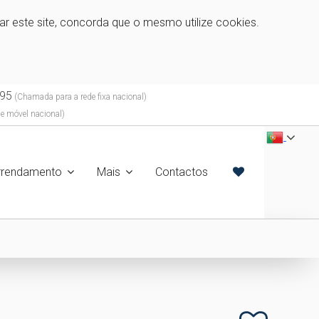
zar este site, concorda que o mesmo utilize cookies.
95
(Chamada para a rede fixa nacional)
e móvel nacional)
rrendamento
Mais
Contactos