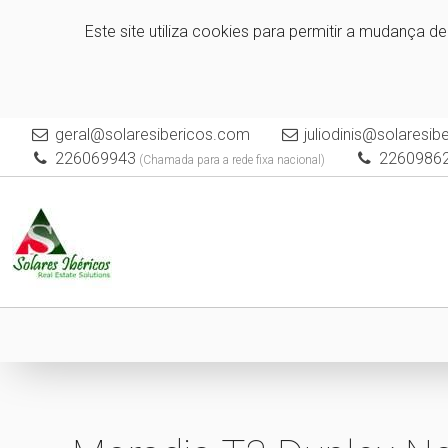
Este site utiliza cookies para permitir a mudança d
geral@solaresibericos.com
juliodinis@solaresi
226069943
2260986
(Chamada para a rede fixa nacional)