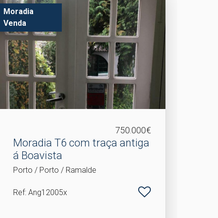
Moradia
Venda
750.000€
Moradia T6 com traça antiga
á Boavista
Porto / Porto / Ramalde
Ref
: Ang12005x