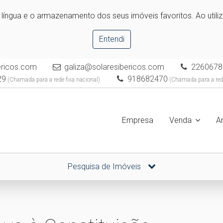
e língua e o armazenamento dos seus imóveis favoritos. Ao utili
Entendi
bericos.com
galiza@solaresibericos.com
2260678
29
918682470
(Chamada para a rede fixa nacional)
(Chamada para a red
Empresa
Venda
A
Pesquisa de Imóveis