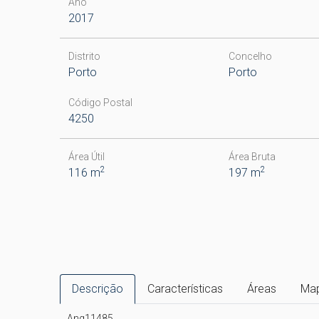
Ano
2017
Distrito
Concelho
Porto
Porto
Código Postal
4250
Área Útil
Área Bruta
2
2
116 m
197 m
Descrição
Características
Áreas
Ma
Ang11485..
