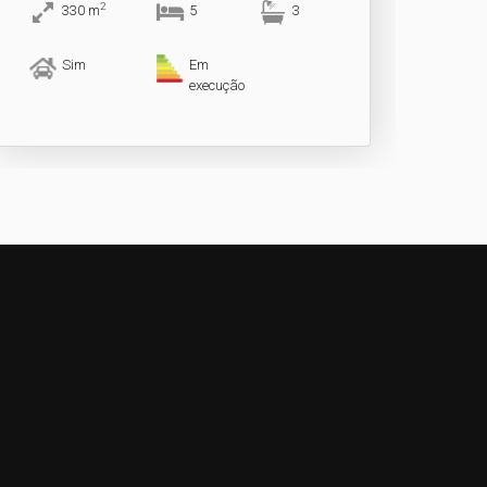
2
330
m
5
3
Sim
Em
execução