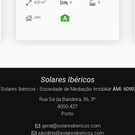
2
420
m
4
5
Sim
Solares Ibéricos
Solares Ibéricos - Sociedade de Mediação Imobiliár
AMI: 6090
Rua Sá da Bandeira, 56, 3º
4000-427
Porto
geral@solaresibericos.com
juliodinis@solaresibericos.com