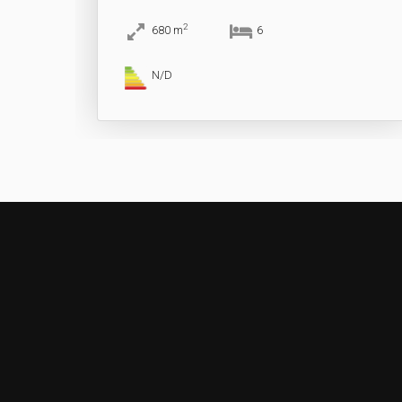
2
680
m
6
N/D