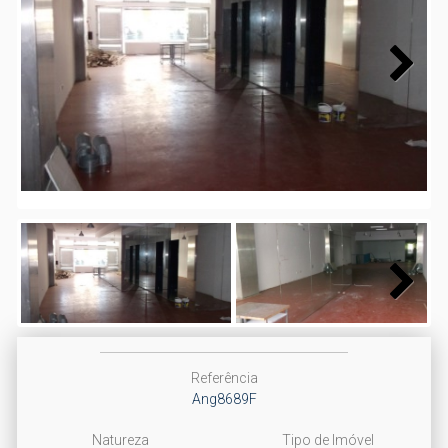
Next
Next
Referência
Ang8689F
Natureza
Tipo de Imóvel