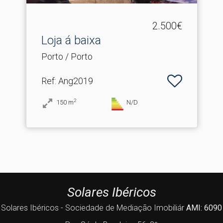
2.500€
Loja á baixa
Porto / Porto
Ref
: Ang2019
2
150
m
N/D
Solares Ibéricos
Solares Ibéricos - Sociedade de Mediação Imobiliár
AMI: 6090