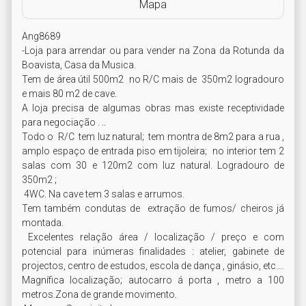
Mapa
Ang8689

-Loja para arrendar ou para vender na Zona da Rotunda da 
Boavista, Casa da Musica. 

Tem de área útil 500m2  no R/C mais de  350m2 logradouro 
e mais 80 m2 de cave.

A loja precisa de algumas obras mas existe receptividade 
para negociação . ..

Todo o  R/C  tem luz natural;  tem montra de 8m2 para a rua , 
amplo espaço de entrada piso em tijoleira;  no interior tem 2 
salas com 30 e 120m2 com luz natural. Logradouro de 
350m2 ;

 4WC. Na cave tem 3 salas e arrumos. 

Tem também condutas de  extração de fumos/ cheiros já 
montada.

 Excelentes relação área / localização / preço e com 
potencial para inúmeras finalidades : atelier, gabinete de 
projectos, centro de estudos, escola de dança , ginásio, etc....

Magnífica localização; autocarro á porta , metro a 100 
metros.Zona de grande movimento.
