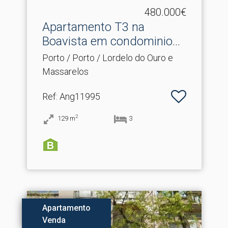
480.000€
Apartamento T3 na
Boavista em condominio
fech.​..
Porto / Porto / Lordelo do Ouro e
Massarelos
Ref
: Ang11995
2
129
m
3
Apartamento
Venda