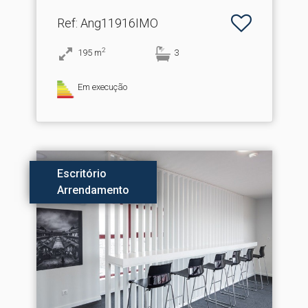
Ref
: Ang11916IMO
2
195
m
3
Em execução
Escritório
Arrendamento