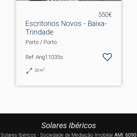
550€
Escritorios Novos - Baixa-
Trindade
Porto / Porto
Ref
: Ang11035s
2
20
m
Solares Ibéricos
Solares Ibéricos - Sociedade de Mediação Imobiliár
AMI: 6090