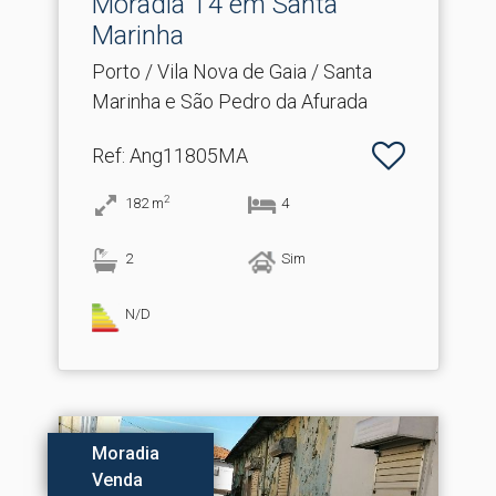
Moradia T4 em Santa
Marinha
Porto / Vila Nova de Gaia / Santa
Marinha e São Pedro da Afurada
Ref
: Ang11805MA
2
182
m
4
2
Sim
N/D
Moradia
Venda