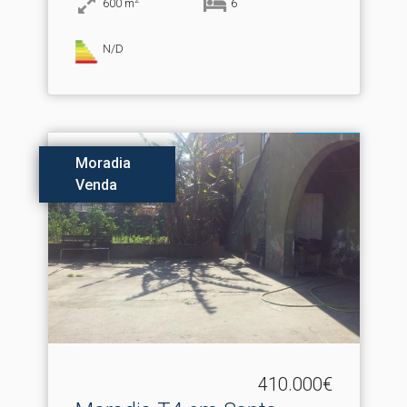
600
m
6
N/D
Moradia
Venda
410.000€