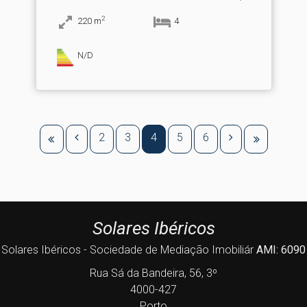
2
220
m
4
N/D
2
3
4
5
6
Solares Ibéricos
Solares Ibéricos - Sociedade de Mediação Imobiliár
AMI: 6090
Rua Sá da Bandeira, 56, 3º
4000-427
Porto