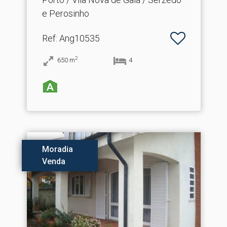
e Perosinho
Ref
: Ang10535
2
650
m
4
Moradia
Venda