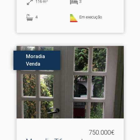
2
116
m
3
4
Em execução
Moradia
Venda
750.000€