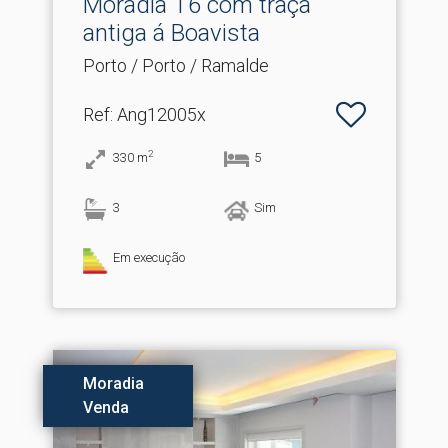
Moradia T6 com traça
antiga á Boavista
Porto / Porto / Ramalde
Ref
: Ang12005x
2
330
m
5
3
Sim
Em execução
Moradia
Venda