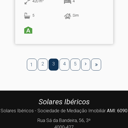
420
m
4
5
Sim
2
3
4
5
1
Solares Ibéricos
Solares Ibéricos - Sociedade de Mediação Imobiliár
AMI: 6090
Rua Sá da Bandeira, 56, 3º
4000-427