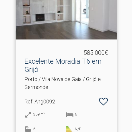
585.000€
Excelente Moradia T6 em
Grijó
Porto / Vila Nova de Gaia / Grijó e
Sermonde
Ref
: Ang0092
2
359
m
6
6
N/D