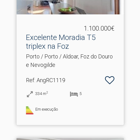
1.100.000€
Excelente Moradia T5
triplex na Foz
Porto / Porto / Aldoar, Foz do Douro
e Nevogilde
Ref
: AngRC1119
2
334
m
5
Em execução