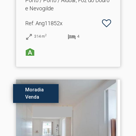
Porto / Porto / Aldoar, Foz do Douro
e Nevogilde
Ref
: Ang11852x
2
314
m
4
Moradia
Venda