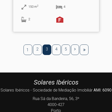
2
150
m
4
2
2
3
4
5
1
Solares Ibéricos
Solares Ibéricos - Sociedade de Mediação Imobiliár
AMI: 6090
Rua Sá da Bandeira, 56, 3º
4000-427
Porto