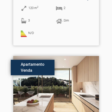
2
120
m
2
3
Sim
N/D
Apartamento
Venda