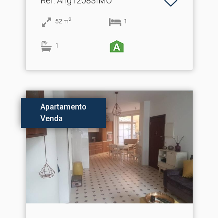
Ref
: Ang12083IMO
2
52
m
1
1
Apartamento
Venda