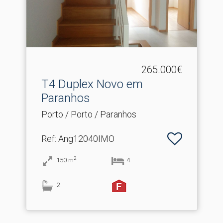
265.000€
T4 Duplex Novo em
Paranhos
Porto / Porto / Paranhos
Ref
: Ang12040IMO
2
150
m
4
2