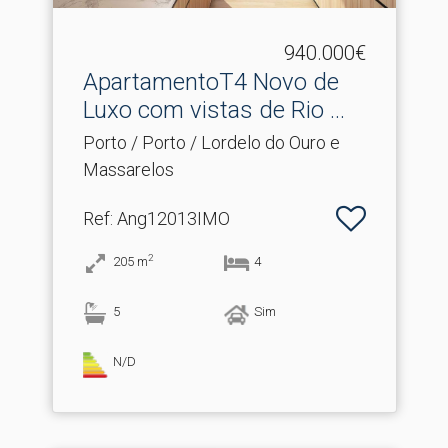
940.000€
ApartamentoT4 Novo de
Luxo com vistas de Rio .​..
Porto / Porto / Lordelo do Ouro e
Massarelos
Ref
: Ang12013IMO
2
205
m
4
5
Sim
N/D