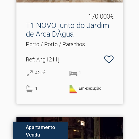
170.000€
T1 NOVO junto do Jardim
de Arca DÀgua
Porto / Porto / Paranhos
Ref
: Ang1211j
2
42
m
1
1
Em execução
Apartamento
Venda