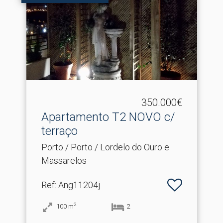
350.000€
Apartamento T2 NOVO c/
terraço
Porto / Porto / Lordelo do Ouro e
Massarelos
Ref
: Ang11204j
2
100
m
2