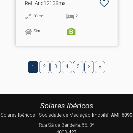
Ref
: Ang12138ma
2
83
m
2
Sim
2
3
4
5
1
Solares Ibéricos
Solares Ibéricos - Sociedade de Mediação Imobiliár
AMI: 6090
Rua Sá da Bandeira, 56, 3º
4000-427