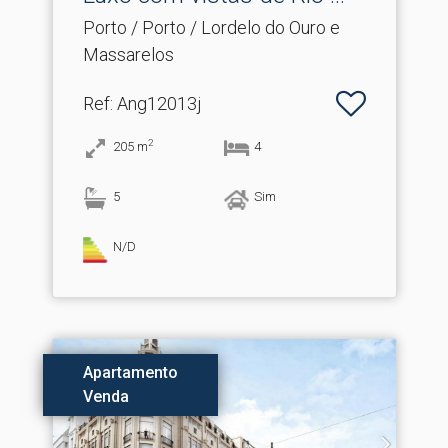
Porto / Porto / Lordelo do Ouro e
Massarelos
Ref
: Ang12013j
2
205
m
4
5
Sim
N/D
Apartamento
Venda