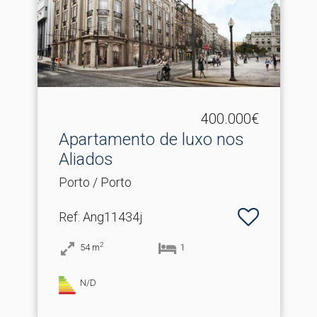
400.000€
Apartamento de luxo nos
Aliados
Porto / Porto
Ref
: Ang11434j
2
54
m
1
N/D