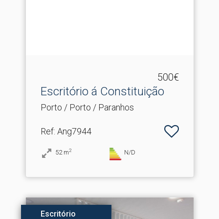
500€
Escritório á Constituição
Porto / Porto / Paranhos
Ref
: Ang7944
2
52
m
N/D
Escritório