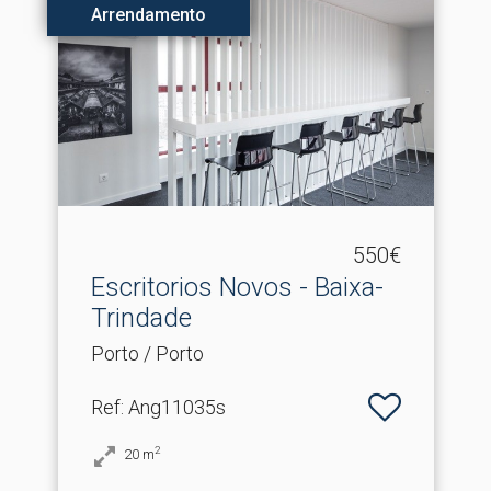
Arrendamento
550€
Escritorios Novos - Baixa-
Trindade
Porto / Porto
Ref
: Ang11035s
2
20
m