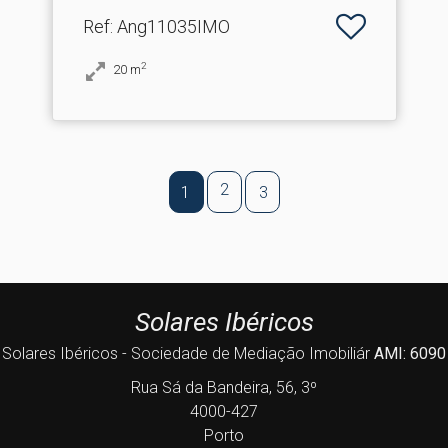
Ref
: Ang11035IMO
2
20
m
2
1
3
Solares Ibéricos
Solares Ibéricos - Sociedade de Mediação Imobiliár
AMI: 6090
Rua Sá da Bandeira, 56, 3º
4000-427
Porto