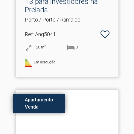
T3 para investidores na
Prelada
Porto / Porto / Ramalde
Ref
: Ang5041
2
120
m
3
Em execução
Apartamento
Venda