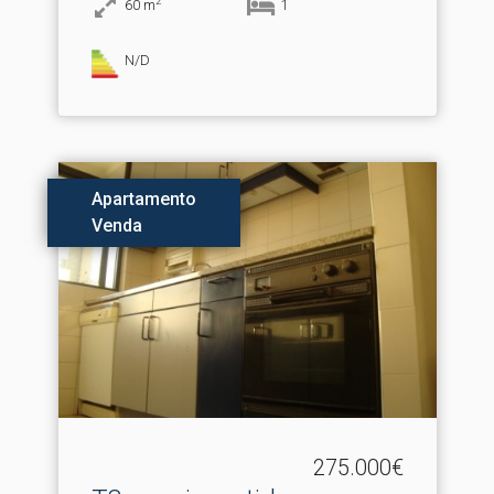
2
60
m
1
N/D
Apartamento
Venda
275.000€