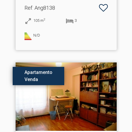
Ref
: Ang8138
2
105
m
3
N/D
Apartamento
Venda