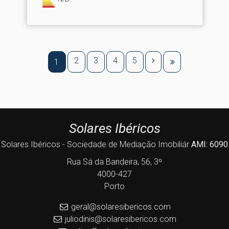
2
3
4
5
1
Solares Ibéricos
Solares Ibéricos - Sociedade de Mediação Imobiliár
AMI: 6090
Rua Sá da Bandeira, 56, 3º
4000-427
Porto
geral@solaresibericos.com
juliodinis@solaresibericos.com