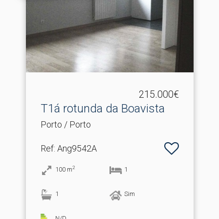
215.000€
T1á rotunda da Boavista
Porto / Porto
Ref
: Ang9542A
2
100
m
1
1
Sim
N/D