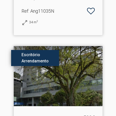
Ref
: Ang11035N
2
34
m
Escritório
Arrendamento