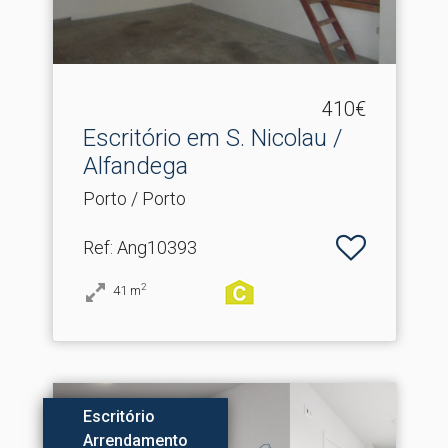
410€
Escritório em S.​ Nicolau /
Alfandega
Porto / Porto
Ref
: Ang10393
2
41
m
Escritório
Arrendamento