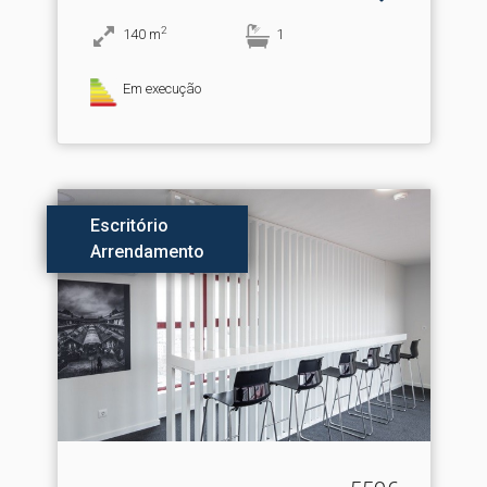
2
140
m
1
Em execução
Escritório
Arrendamento