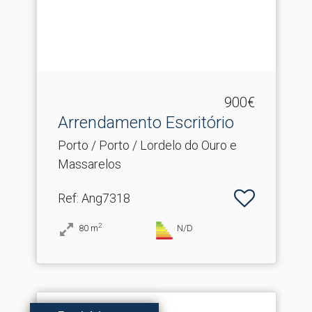
900€
Arrendamento Escritório
Porto / Porto / Lordelo do Ouro e
Massarelos
Ref
: Ang7318
2
80
m
N/D