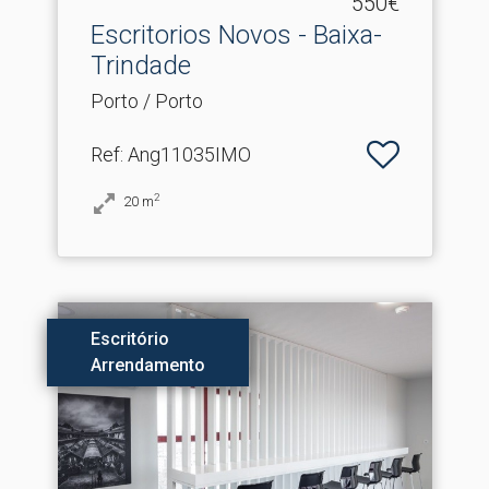
550€
Escritorios Novos - Baixa-
Trindade
Porto / Porto
Ref
: Ang11035IMO
2
20
m
Escritório
Arrendamento