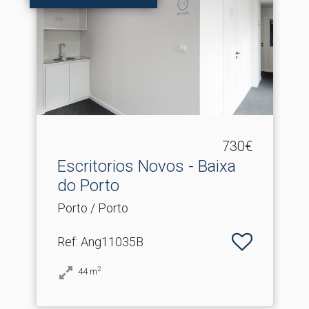
730€
Escritorios Novos - Baixa
do Porto
Porto / Porto
Ref
: Ang11035B
2
44
m