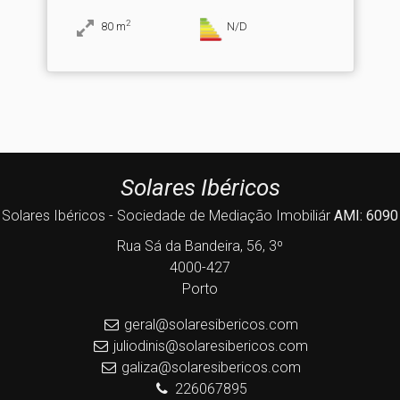
2
80
m
N/D
Solares Ibéricos
Solares Ibéricos - Sociedade de Mediação Imobiliár
AMI: 6090
Rua Sá da Bandeira, 56, 3º
4000-427
Porto
geral@solaresibericos.com
juliodinis@solaresibericos.com
galiza@solaresibericos.com
226067895