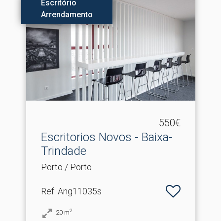
Escritório
Arrendamento
550€
Escritorios Novos - Baixa-
Trindade
Porto / Porto
Ref
: Ang11035s
2
20
m