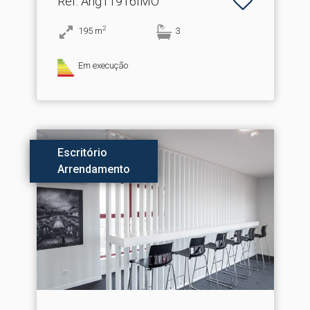
Ref
: Ang11916IMO
2
195
m
3
Em execução
Escritório
Arrendamento