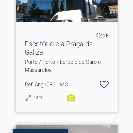
425€
Escritório e á Praça da
Galiza
Porto / Porto / Lordelo do Ouro e
Massarelos
Ref
: Ang10861IMO
2
40
m