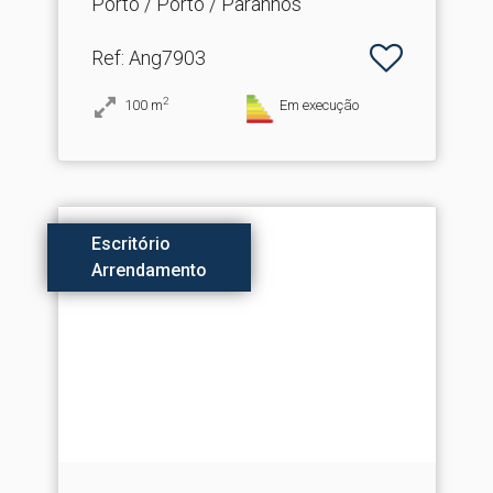
Porto / Porto / Paranhos
Ref
: Ang7903
2
100
m
Em execução
Escritório
Arrendamento